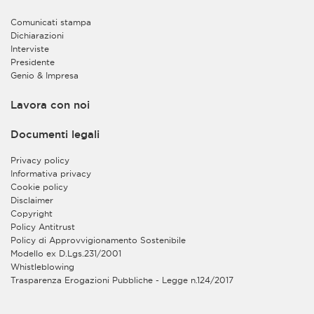
dei dati all’interno del CRM allo scopo di conservare i
dati stessi, di gestire le relazioni con gli interessati e di
Comunicati stampa
migliorare così il supporto e i servizi forniti alle
Dichiarazioni
imprese, anche sviluppando nuovi servizi sulla base
Interviste
delle esigenze individuate.
Presidente
Genio & Impresa
Inoltre, sia al fine di valorizzare la complementarietà
dei servizi offerti alle imprese da ciascun Contitolare,
sia al fine di semplificare l’esperienza degli utenti,
Lavora con noi
offrendo loro la possibilità di accedere agevolmente
alle informazioni e all’erogazione dei rispettivi servizi
Documenti legali
on line, i Contitolari trattano congiuntamente
all’interno del CRM la gestione della Sua utenza per
Privacy policy
l’accesso alle aree riservate dei loro rispettivi siti web.
Informativa privacy
In tal modo, Lei potrà accedere alle suddette aree
Cookie policy
riservate con la medesima utenza, previo
Disclaimer
completamento della procedura di registrazione sui
Copyright
rispettivi siti web. L’erogazione agli utenti registrati dei
Policy Antitrust
servizi on line sui siti web dei Contitolari è invece
Policy di Approvvigionamento Sostenibile
esclusa dalla contitolarità ed è gestita in autonomia da
Modello ex D.Lgs.231/2001
ciascuno dei due enti quale autonomo titolare del
Whistleblowing
trattamento.
Trasparenza Erogazioni Pubbliche - Legge n.124/2017
Il trattamento in contitolarità è basato sul legittimo
interesse dei Contitolari a razionalizzare le risorse e