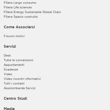
Filiera Largo consumo
di registrazione e/o di partecipazione al convegno,
Filiera Life sciences
seminario o evento medesimo.
Filiera Energy Sustainable Global Chain
Inoltre, sulla base del legittimo interesse del Titolare a
Filiera Spazio costruito
perseguire le finalità istituzionali dell’Associazione, i
dati personali e di contatto da Lei forniti potranno
Come Associarsi
essere trattati per finalità di esecuzione degli scopi
istituzionali previsti nello Statuto dell’Associazione (art.
5 buoni motivi
2), ivi compreso l’invio a mezzo e-mail di
comunicazioni a carattere informativo e divulgativo.
Servizi
Lei potrà interrompere in qualsiasi momento l’invio di
tale tipologia di comunicazioni contattando
Desk
l’Associazione all’indirizzo e-mail
Tutte le convenzioni
privacy@assolombarda.it
. Troverà inoltre le
Appuntamenti
informazioni necessarie per l’esercizio dei Suoi diritti
Scadenze
nel successivo paragrafo “Diritti degli interessati”.
Video
Video incontri informativi
Il Titolare potrà inoltre trattare i Suoi dati personali per
Tutti i contatti
finalità di tutela e difesa dei propri diritti.
Assolombarda Servizi
b)
Il Titolare del trattamento, congiuntamente al
Contitolare Assolombarda Servizi S.p.A. Società
Centro Studi
Benefit, potrà inoltre trattare i dati personali da Lei
forniti per finalità di organizzazione e consultazione
Media