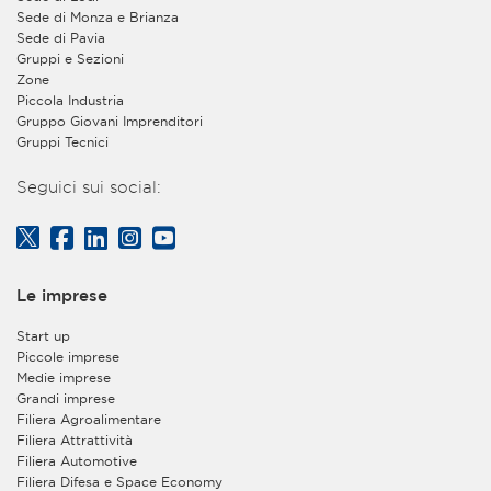
privacy@assolombarda.it
e
Sede di Monza e Brianza
privacy@assolombardaservizi.it
.
Sede di Pavia
Gruppi e Sezioni
2. Finalità e base giuridica del trattamento dei dati
Zone
personali
Piccola Industria
Gruppo Giovani Imprenditori
a)
L’Associazione tratterà i Suoi dati per quanto
Gruppi Tecnici
necessario a dare corso alla registrazione sul proprio
sito web e consentirLe di usufruire dei servizi forniti
Seguici sui social:
gratuitamente agli utenti registrati ma non
appartenenti all’organizzazione di aziende aderenti
all’Associazione. Tra tali servizi è ricompresa la facoltà
di iscrizione e partecipazione a convegni o eventi
gratuiti, organizzati dall’Associazione stessa - con
Le imprese
modalità tradizionali in presenza oppure in forma di
webinar on line – e aperti anche ai non associati. Base
Start up
giuridica del trattamento è l’esecuzione della Sua
Piccole imprese
richiesta di registrazione nonché, in caso di iscrizione
Medie imprese
ad un convegno o webinar tramite la Sua utenza
Grandi imprese
personale, l’esecuzione della Sua richiesta di iscrizione
Filiera Agroalimentare
al suddetto convegno, seminario o evento e la
Filiera Attrattività
gestione della Sua partecipazione ad esso. Il
Filiera Automotive
conferimento di tali dati è facoltativo, ma, in
Filiera Difesa e Space Economy
mancanza, non sarà possibile eseguire la Sua richiesta