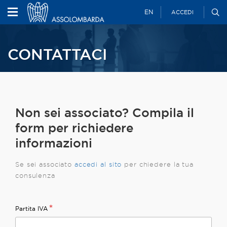
EN
ACCEDI
CONTATTACI
Non sei associato? Compila il
form per richiedere
informazioni
Se sei associato
accedi al
sito
per chiedere la tua
consulenza
*
Partita IVA