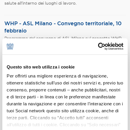
salute all'interno dei luoghi di lavoro.
WHP - ASL Milano - Convegno territoriale, 10
febbraio
Programma del convegno di ASL Milano sul progetto WHP.
L'appuntamento è alle ore 9.30 presso la Sala Riunioni di
ASL Milano, Corso Italia 19, 20122 Milano.
Questo sito web utilizza i cookie
Promozione della salute nei luoghi di lavoro
Per offrirti una migliore esperienza di navigazione,
Assolombarda promuove con le ASL del territorio milanese
ottenere statistiche sull’uso dei nostri servizi e, previo tuo
la diffusione del programma WHP “Workplaces Health
consenso, proporre contenuti – anche pubblicitari, nostri
Promotion” dedicato alle imprese.
e di terze parti - in linea con le preferenze manifestate
durante la navigazione e per consentire l’interazione con i
tuoi Social network questo sito utilizza cookie, anche di
WHP - Protocollo Assolombarda e ASL
terze parti. Cliccando su “Accetto tutti” acconsenti
milanesi - 3 dicembre 2014
all’utilizzo di tutti i cookie. Cliccando su “Solo necessari”