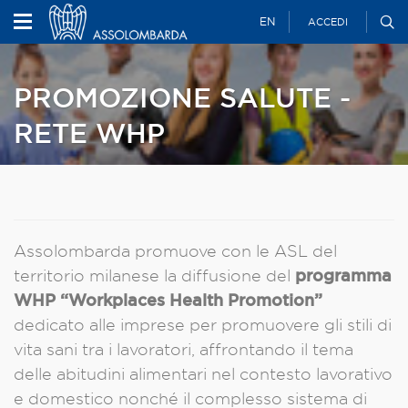
EN
ACCEDI
PROMOZIONE SALUTE -
RETE WHP
Assolombarda promuove con le ASL del
programma
territorio milanese la diffusione del
WHP “Workplaces Health Promotion”
dedicato alle imprese per promuovere gli stili di
vita sani tra i lavoratori, affrontando il tema
delle abitudini alimentari nel contesto lavorativo
e domestico nonché il complesso sistema di