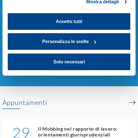
Mostra dettagli
propria volontà in relazione a ciascuna categoria di
cookie del sito. Per ulteriori informazioni consulta la
CCNL Vetro
CCNL Videofonografici
Cookie Policy
.
Accetto tutti
Contrattazione di secondo livello
Personalizza le scelte
Gestione aziendale relativa ai rapporti di lavoro
Solo necessari
Legislazione del lavoro
Appuntamenti
29
Il Mobbing nel rapporto di lavoro:
orientamenti giurisprudenziali