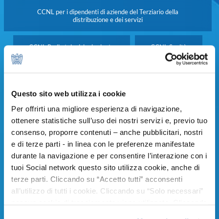
CCNL per i dipendenti di aziende del Terziario della
distribuzione e dei servizi
CCNL Radio televisioni private
CCNL Sanità
CCNL Servizi della distribuzione, recapito e servizi postali
Questo sito web utilizza i cookie
CCNL Servizi di igiene ambientale
Per offrirti una migliore esperienza di navigazione,
ottenere statistiche sull’uso dei nostri servizi e, previo tuo
CCNL Servizi di pulizia e servizi integrati/multiservizi
consenso, proporre contenuti – anche pubblicitari, nostri
e di terze parti - in linea con le preferenze manifestate
durante la navigazione e per consentire l’interazione con i
CCNL Servizi di telecomunicazione
CCNL Terziario
tuoi Social network questo sito utilizza cookie, anche di
terze parti. Cliccando su “Accetto tutti” acconsenti
CCNL Tessili e abbigliamento
CCNL Tessili vari
all’utilizzo di tutti i cookie. Cliccando su “Solo necessari”
nessun cookie di tracciamento viene utilizzato. Cliccando
CCNL Trasporto aereo
CCNL Turistico
su “Personalizza le scelte” è possibile esprimere la