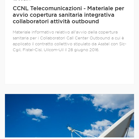
CCNL Telecomunicazioni - Materiale per
avvio copertura sanitaria integrativa
collaboratori attività outbound
Materiale informativo relativo all’avvio della copertura
sanitaria per i Collaboratori Call Center Outbound a cui è
applicato il contratto collettivo stipulato da Asstel con Slc-
Cgil, Fistel-Cisl, Uilcom-Uil il 28 giugno 2016.