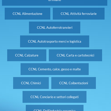
CCNL Alimentazione
CCNL Attività ferroviarie
CCNL Autoferrotranvieri
CCNL Autotrasporto merci e logistica
CCNL Calzature
CCNL Carta e cartotecnici
CCNL Cemento, calce, gesso e malte
CCNL Chimici
CCNL Coibentazioni
CCNL Conciario e settori collegati
CCNL Dell'industria ceramica