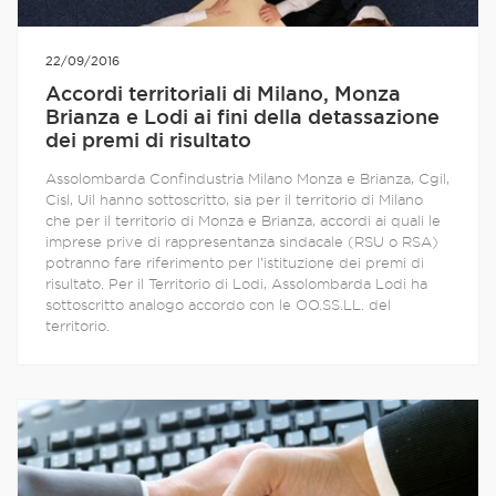
22/09/2016
Accordi territoriali di Milano, Monza
Brianza e Lodi ai fini della detassazione
dei premi di risultato
Assolombarda Confindustria Milano Monza e Brianza, Cgil,
Cisl, Uil hanno sottoscritto, sia per il territorio di Milano
che per il territorio di Monza e Brianza, accordi ai quali le
imprese prive di rappresentanza sindacale (RSU o RSA)
potranno fare riferimento per l’istituzione dei premi di
risultato. Per il Territorio di Lodi, Assolombarda Lodi ha
sottoscritto analogo accordo con le OO.SS.LL. del
territorio.