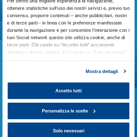
Per offrirti una migliore esperienza di navigazione,
ottenere statistiche sull’uso dei nostri servizi e, previo tuo
CCNL Infrastrutture e altro (autostrade)
consenso, proporre contenuti – anche pubblicitari, nostri
e di terze parti - in linea con le preferenze manifestate
CCNL Lapidei (marmi e pietre)
durante la navigazione e per consentire l’interazione con i
tuoi Social network questo sito utilizza cookie, anche di
CCNL Laterizi e manufatti in cemento
terze parti. Cliccando su “Accetto tutti” acconsenti
all’utilizzo di tutti i cookie. Cliccando su “Solo necessari”
nessun cookie di tracciamento viene utilizzato. Cliccando
CCNL Lavanderie industriali
CCNL Legno e arredo
su “Personalizza le scelte” è possibile esprimere la
Mostra dettagli
propria volontà in relazione a ciascuna categoria di
CCNL Metalmeccanici
CCNL Mineraria
cookie del sito. Per ulteriori informazioni consulta la
Cookie Policy
.
Accetto tutti
CCNL Occhiali
CCNL Ombrelli
Personalizza le scelte
CCNL Orafi e argentieri
CCNL Penne e matite, spazzole e pennelli
Solo necessari