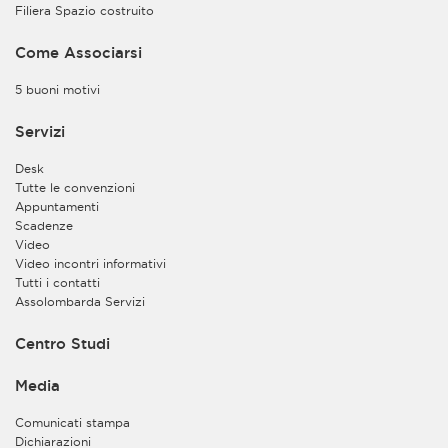
Filiera Spazio costruito
seminario o evento medesimo.
Inoltre, sulla base del legittimo interesse del Titolare a
Come Associarsi
perseguire le finalità istituzionali dell’Associazione, i
dati personali e di contatto da Lei forniti potranno
5 buoni motivi
essere trattati per finalità di esecuzione degli scopi
istituzionali previsti nello Statuto dell’Associazione (art.
Servizi
2), ivi compreso l’invio a mezzo e-mail di
comunicazioni a carattere informativo e divulgativo.
Desk
Lei potrà interrompere in qualsiasi momento l’invio di
Tutte le convenzioni
tale tipologia di comunicazioni contattando
Appuntamenti
l’Associazione all’indirizzo e-mail
Scadenze
privacy@assolombarda.it
. Troverà inoltre le
Video
informazioni necessarie per l’esercizio dei Suoi diritti
Video incontri informativi
nel successivo paragrafo “Diritti degli interessati”.
Tutti i contatti
Assolombarda Servizi
Il Titolare potrà inoltre trattare i Suoi dati personali per
finalità di tutela e difesa dei propri diritti.
Centro Studi
b)
Il Titolare del trattamento, congiuntamente al
Contitolare Assolombarda Servizi S.p.A. Società
Media
Benefit, potrà inoltre trattare i dati personali da Lei
forniti per finalità di organizzazione e consultazione
Comunicati stampa
dei dati all’interno del CRM allo scopo di conservare i
Dichiarazioni