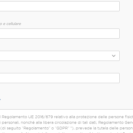
o e cellulare
Y
l Regolamento UE 2016/679 relativo alla protezione delle persone fisic
 personali, nonché alla libera circolazione di tali dati, Regolamento Gene
i seguito “Regolamento” o “GDPR” "), prevede la tutela delle persone fisiche rispe