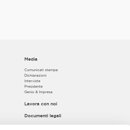
e può essere
vizi.it
.
ul proprio sito
on appartenenti
tà tradizionali in
ca del trattamento
Media
convegno, seminario
ativo, ma, in
Comunicati stampa
Dichiarazioni
Interviste
Presidente
l’Associazione, i
Genio & Impresa
 degli scopi
Lavora con noi
mento l’invio di
ombarda.it
.
Documenti legali
Privacy policy