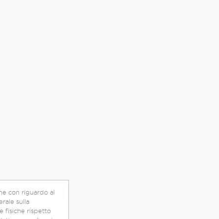
he con riguardo al
rale sulla
tto