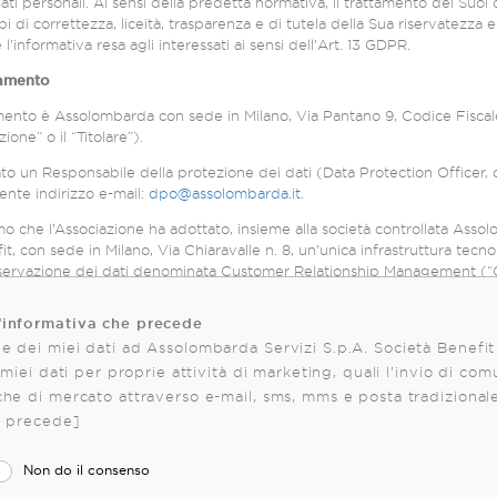
ati personali. Ai sensi della predetta normativa, il trattamento dei Suoi 
i di correttezza, liceità, trasparenza e di tutela della Sua riservatezza e 
presente costituisce l'informativa resa agli interessati ai sensi dell'Art. 13 GDPR.
ttamento
ttamento è Assolombarda con sede in Milano, Via Pantano 9, Codice Fisc
ione” o il “Titolare”).
ato un Responsabile della protezione dei dati (Data Protection Officer, 
ente indirizzo e-mail:
dpo@assolombarda.it
.
mo che l’Associazione ha adottato, insieme alla società controllata Asso
it, con sede in Milano, Via Chiaravalle n. 8, un’unica infrastruttura tecno
servazione dei dati denominata Customer Relationship Management (“CRM”)
pettive attività) e delle loro interazioni con gli enti medesimi. Inoltre, 
’informativa che precede
o del CRM anche la gestione delle utenze per l’accesso alle aree riservate dei 
e dei miei dati ad Assolombarda Servizi S.p.A. Società Benefit
 consentire agli utenti di accedere a tali aree riservate con un’unica ut
i miei dati per proprie attività di marketing, quali l’invio di com
lcuni trattamenti all’interno del CRM, indicati alla lettera b) del succes
che di mercato attraverso e-mail, sms, mms e posta tradizionale 
rmativa, l’Associazione determina quindi finalità e mezzi del trattamen
e precede]
ata Assolombarda Servizi S.p.A. Società Benefit Pertanto, per tali trattamenti,
Non do il consenso
tamente “Contitolari”) e, ai sensi dell’art. 26 GDPR, hanno sottoscritto 
o le rispettive responsabilità in merito all’osservanza degli obblighi derivanti dal