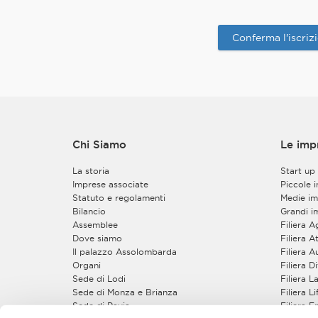
Regolamento. L’estr
richiesto scrivendo a
Conferma l'iscriz
2. Finalità e base 
a)
L’Associazione tr
web e consentirLe di
all’organizzazione di aziende ad
partecipazione a con
presenza oppure in 
è l’esecuzione della Sua richiesta di registrazione nonché, in caso di iscrizione ad u
Chi Siamo
Le imp
tramite la Sua utenz
o evento e la gestio
La storia
Start up
mancanza, non sarà possibile eseguire la Sua richiesta di registrazione e/o di partecipazione al convegno,
Imprese associate
Piccole 
seminario o evento
Statuto e regolamenti
Medie im
Bilancio
Grandi i
Inoltre, sulla base d
Assemblee
Filiera 
dati personali e di 
Dove siamo
Filiera At
istituzionali previsti nel
Il palazzo Assolombarda
Filiera 
comunicazioni a cara
Organi
Filiera 
tale tipologia di co
Sede di Lodi
Filiera 
Troverà inoltre le informazioni necessarie per l’esercizio dei Suoi diritti nel successivo paragrafo “Diritti degli
Sede di Monza e Brianza
Filiera L
interessati”.
Sede di Pavia
Filiera 