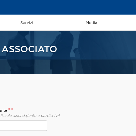
Servizi
Media
 ASSOCIATO
**
ente
 fiscale azienda/ente e partita IVA