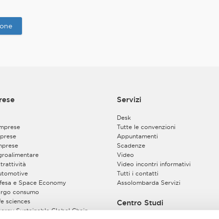
atto del suddetto accordo è disponibile presso le sedi dei Contitolari 
gli indirizzi e-mail:
privacy@assolombarda.it
e
privacy@assolombardaser
ione
giuridica del trattamento dei dati personali
atterà i Suoi dati per quanto necessario a dare corso alla registrazione s
 usufruire dei servizi forniti gratuitamente agli utenti registrati ma n
erenti all’Associazione. Tra tali servizi è ricompresa la facoltà di iscrizione e
vegni o eventi gratuiti, organizzati dall’Associazione stessa - con modali
forma di webinar on line – e aperti anche ai non associati. Base giuridi
n convegno o webinar
rese
Servizi
a personale, l’esecuzione della Sua richiesta di iscrizione al suddetto 
ne della Sua partecipazione ad esso. Il conferimento di tali dati è facolt
Desk
imprese
Tutte le convenzioni
 medesimo.
prese
Appuntamenti
mprese
Scadenze
el legittimo interesse del Titolare a perseguire le finalità istituzionali del
Agroalimentare
Video
contatto da Lei forniti potranno essere trattati per finalità di esecuzione
trattività
Video incontri informativi
lo Statuto dell’Associazione (art. 2), ivi compreso l’invio a mezzo e-mail di
Automotive
Tutti i contatti
ttere informativo e divulgativo. Lei potrà interrompere in qualsiasi mo
Difesa e Space Economy
Assolombarda Servizi
municazioni contattando l’Associazione all’indirizzo e-mail
privacy@assol
Largo consumo
ife sciences
Centro Studi
Energy Sustainable Global Chain