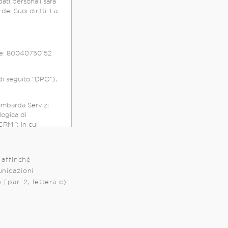
dati personali sarà
dei Suoi diritti. La
ale: 80040750152
di seguito “DPO”),
lombarda Servizi
logica di
 in cui
i due enti
rispettivi
 affinché
enza.
unicazioni
sivo paragrafo 2
[par. 2, lettera c)
to congiuntamente
un accordo di