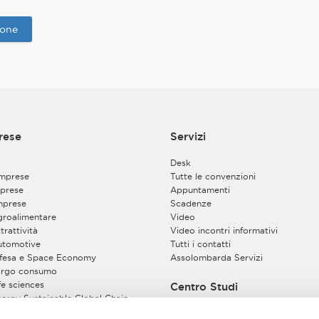
atto del suddetto accordo è disponibile presso le sedi dei Contitolari 
gli indirizzi e-mail:
privacy@assolombarda.it
e
privacy@assolombardaser
ione
giuridica del trattamento dei dati personali
Lei conferiti mediante la compilazione dei campi del modulo on line per 
sociazione saranno trattatiper le seguenti finalità e in forza delle seguen
 idati personali da Lei forniti tramite la compilazione dei campi del form 
dare corso alla registrazione stessa sul propriosito web e farLa acceder
rese
Servizi
e potràiscriversi a convegni o eventi, organizzatidall’Associazione stes
e in forma di webinar on line. L’Associazione tratta quindi i dati personali da Lei
Desk
connesse all’esecuzione del rapporto associativo tra il Titolare e l’azienda
imprese
Tutte le convenzioni
“Aderente”), nonchéper eseguire la Sua richiesta di registrazione, per f
prese
Appuntamenti
rvati agli associati eper farLa partecipare ai convegni o eventi organizzat
mprese
Scadenze
iversi. Base giuridica di tale trattamento è l'adempimento della Sua richi
Agroalimentare
Video
 riservati agli associati e di partecipazione ai suddetti convegni o
trattività
Video incontri informativi
obblighi derivanti dal rapporto associativo che il Titolare ha in essere 
Automotive
Tutti i contatti
Difesa e Space Economy
Assolombarda Servizi
Suoi dati è necessario per dare corso alla registrazione sul sito web del
Largo consumo
servati agli associati, nonché per farLa partecipare agli eventi o convegni
ife sciences
Centro Studi
, ma in caso di rifiuto non sarà possibile
Energy Sustainable Global Chain
ura di registrazione al sito web dell’Associazione e fornirLe i servizi ric
pazio costruito