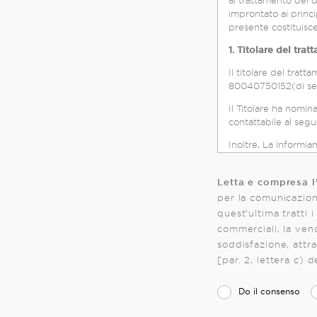
al trattamento dei d
improntato ai princip
1. Titolare del tra
Il titolare del tra
80040750152(di segui
Il Titolare ha nomin
contattabile al segu
Inoltre, La informia
S.p.A. Società Benef
archiviazione e con
Letta e compresa l
vengono inseriti i d
per la comunicazion
svolgimento delle ris
condividono all’interno d
quest’ultima tratti 
siti web, in modo da
commerciali, la vend
soddisfazione, attraverso e-mail, c
Con riferimento ad a
[par. 2, lettera c) 
della presente info
con la società controll
l’Associazione e Ass
Do il consenso
(di seguito, congiun
contitolarità disciplinando le ris