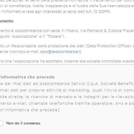
ati personali. Ai sensi della predetta normativa, il trattamento dei Suoi 
i di correttezza, liceità, trasparenza e di tutela della Sua riservatezza e 
presente costituisce l'informativa resa agli interessati ai sensi dell'Art. 13 GDPR.
ttamento
ttamento è Assolombarda con sede in Milano, Via Pantano 9, Codice Fiscal
to “Associazione” o il “Titolare”).
ato un Responsabile della protezione dei dati (Data Protection Officer, 
ente indirizzo e-mail:
dpo@assolombarda.it
.
mo che l’Associazione ha adottato, insieme alla società controllata Asso
it, con sede in Milano, Via Chiaravalle n. 8, un’unica infrastruttura tecno
servazione dei dati denominata Customer Relationship Management (“CRM”)
’informativa che precede
ati delle persone fisiche, referenti di aziende o enti (raccolti da entrambi
e dei miei dati ad Assolombarda Servizi S.p.A. Società Benefit
pettive attività) e delle loro interazioni con gli enti medesimi. Inoltre, 
el CRM anche la gestione delle utenze per l’accesso alle aree riservate dei rispettivi
i miei dati per proprie attività di marketing, quali l’invio di com
 consentire agli utenti di accedere a tali aree riservate con un’unica ut
ita diretta, le ricerche di mercato e le indagini per la rilevazi
hiamate telefoniche tramite operatore, sms e posta tradizionale
lcuni trattamenti all’interno del CRM, indicati alla lettera b) del succes
dell’informativa che precede]
rmativa, l’Associazione determina quindi finalità e mezzi del trattamen
ata Assolombarda Servizi S.p.A. Società Benefit Pertanto, per tali trattamenti,
olombarda Servizi S.p.A. Società Benefit rivestono il ruolo di contitolar
Non do il consenso
tamente “Contitolari”) e, ai sensi dell’art. 26 GDPR, hanno sottoscritto 
pettive responsabilità in merito all’osservanza degli obblighi derivanti dal