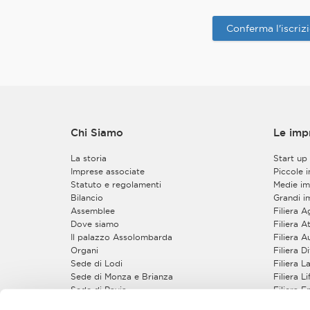
Regolamento. L’estr
richiesto scrivendo a
Conferma l'iscriz
2. Finalità e base 
I dati personali da 
sul sito web dell’As
a)
Il Titolaretratta
quanto necessario a 
line riservati alle persone fisiche appartenenti all’organizzazione delle imprese associate. Inoltre, tramite la
Chi Siamo
Le imp
Sua utenza personal
tradizionali in presenza oppur
La storia
Start up
forniti per finalità 
Imprese associate
Piccole 
lavora (di seguito 
Statuto e regolamenti
Medie im
servizi on line rise
Bilancio
Grandi i
cui deciderà di iscr
Assemblee
Filiera 
registrazione, di accesso ai servizi on line
Dove siamo
Filiera At
eventi, nonchédegli 
Il palazzo Assolombarda
Filiera 
Organi
Filiera 
Il conferimento dei 
Sede di Lodi
Filiera 
fornirLe i servizi ri
Sede di Monza e Brianza
Filiera L
iscritto.Il conferimento dei dati per queste finalità non è obbligatorio
Sede di Pavia
Filiera 
completare la proced
Gruppi e Sezioni
Filiera S