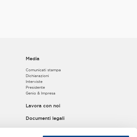
e può essere
vizi.it
.
la registrazione
ti basi giuridiche:
di registrazione per
e ai servizi on
Media
sa con modalità
Comunicati stampa
 presso cui Lei
Dichiarazioni
arLa accedereai
Interviste
i dall’Associazione
Presidente
esta di
Genio & Impresa
con l’Aderente.
Lavora con noi
l’Associazione, per
Documenti legali
 cui si sarà
Privacy policy
hiesti.
Informativa privacy