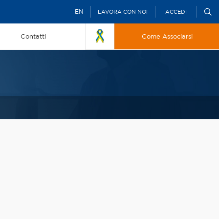
EN
LAVORA CON NOI
ACCEDI
Contatti
Come Associarsi