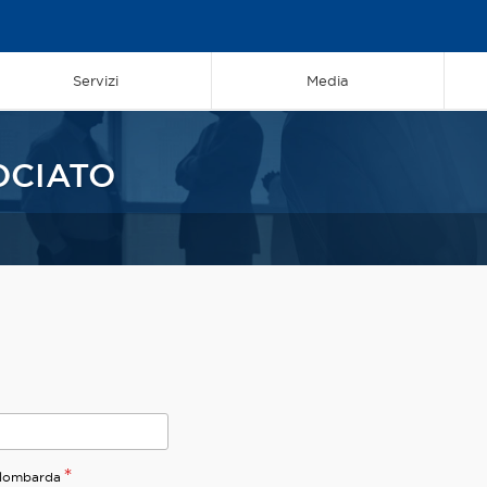
Servizi
Media
OCIATO
*
olombarda