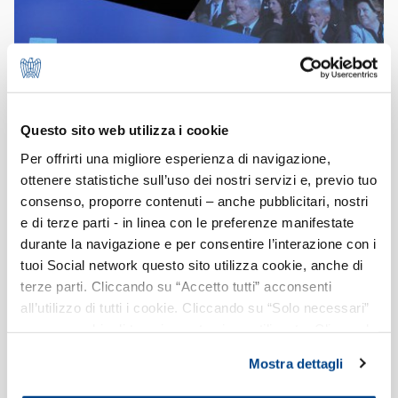
Questo sito web utilizza i cookie
10/06/2013
Per offrirti una migliore esperienza di navigazione,
Gianfelice Rocca eletto Presidente di
ottenere statistiche sull’uso dei nostri servizi e, previo tuo
Assolombarda
consenso, proporre contenuti – anche pubblicitari, nostri
e di terze parti - in linea con le preferenze manifestate
Centinaia di imprenditori ed esponenti della vita politica,
economica e sindacale nazionale e milanese all'Assise
durante la navigazione e per consentire l’interazione con i
annuale dell'associazione.
tuoi Social network questo sito utilizza cookie, anche di
terze parti. Cliccando su “Accetto tutti” acconsenti
all’utilizzo di tutti i cookie. Cliccando su “Solo necessari”
nessun cookie di tracciamento viene utilizzato. Cliccando
su “Personalizza le scelte” è possibile esprimere la
Mostra dettagli
propria volontà in relazione a ciascuna categoria di
cookie del sito. Per ulteriori informazioni consulta la