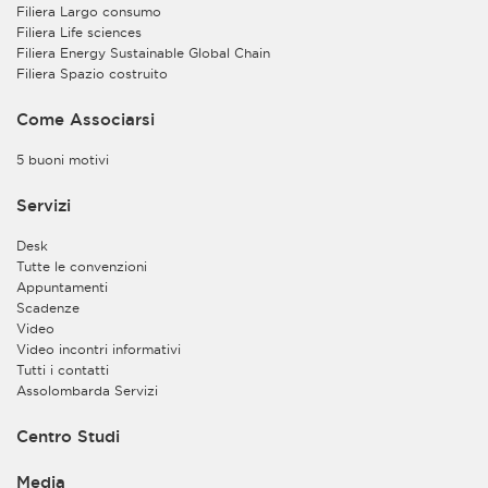
Filiera Largo consumo
di registrazione e/o di partecipazione al convegno,
Filiera Life sciences
seminario o evento medesimo.
Filiera Energy Sustainable Global Chain
Inoltre, sulla base del legittimo interesse del Titolare a
Filiera Spazio costruito
perseguire le finalità istituzionali dell’Associazione, i
dati personali e di contatto da Lei forniti potranno
Come Associarsi
essere trattati per finalità di esecuzione degli scopi
istituzionali previsti nello Statuto dell’Associazione (art.
5 buoni motivi
2), ivi compreso l’invio a mezzo e-mail di
comunicazioni a carattere informativo e divulgativo.
Servizi
Lei potrà interrompere in qualsiasi momento l’invio di
tale tipologia di comunicazioni contattando
Desk
l’Associazione all’indirizzo e-mail
Tutte le convenzioni
privacy@assolombarda.it
. Troverà inoltre le
Appuntamenti
informazioni necessarie per l’esercizio dei Suoi diritti
Scadenze
nel successivo paragrafo “Diritti degli interessati”.
Video
Video incontri informativi
Il Titolare potrà inoltre trattare i Suoi dati personali per
Tutti i contatti
finalità di tutela e difesa dei propri diritti.
Assolombarda Servizi
b)
Il Titolare del trattamento, congiuntamente al
Contitolare Assolombarda Servizi S.p.A. Società
Centro Studi
Benefit, potrà inoltre trattare i dati personali da Lei
forniti per finalità di organizzazione e consultazione
Media