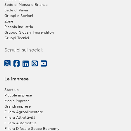
privacy@assolombarda.it
e
Sede di Monza e Brianza
privacy@assolombardaservizi.it
.
Sede di Pavia
Gruppi e Sezioni
2. Finalità e base giuridica del trattamento dei dati
Zone
personali
Piccola Industria
Gruppo Giovani Imprenditori
a)
L’Associazione tratterà i Suoi dati per quanto
Gruppi Tecnici
necessario a dare corso alla registrazione sul proprio
sito web e consentirLe di usufruire dei servizi forniti
Seguici sui social:
gratuitamente agli utenti registrati ma non
appartenenti all’organizzazione di aziende aderenti
all’Associazione. Tra tali servizi è ricompresa la facoltà
di iscrizione e partecipazione a convegni o eventi
gratuiti, organizzati dall’Associazione stessa - con
Le imprese
modalità tradizionali in presenza oppure in forma di
webinar on line – e aperti anche ai non associati. Base
Start up
giuridica del trattamento è l’esecuzione della Sua
Piccole imprese
richiesta di registrazione nonché, in caso di iscrizione
Medie imprese
ad un convegno o webinar tramite la Sua utenza
Grandi imprese
personale, l’esecuzione della Sua richiesta di iscrizione
Filiera Agroalimentare
al suddetto convegno, seminario o evento e la
Filiera Attrattività
gestione della Sua partecipazione ad esso. Il
Filiera Automotive
conferimento di tali dati è facoltativo, ma, in
Filiera Difesa e Space Economy
mancanza, non sarà possibile eseguire la Sua richiesta