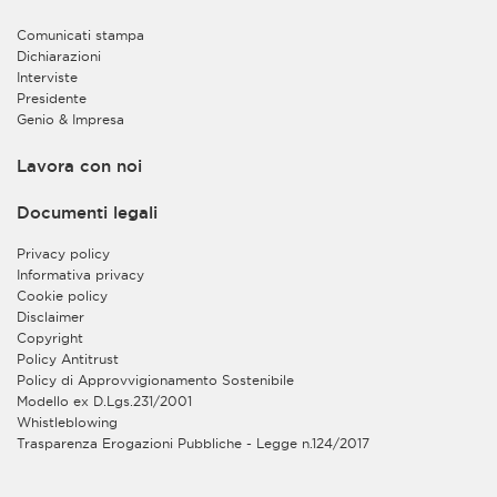
dei dati all’interno del CRM allo scopo di conservare i
dati stessi, di gestire le relazioni con gli interessati e di
Comunicati stampa
migliorare così il supporto e i servizi forniti alle
Dichiarazioni
imprese, anche sviluppando nuovi servizi sulla base
Interviste
delle esigenze individuate.
Presidente
Genio & Impresa
Inoltre, sia al fine di valorizzare la complementarietà
dei servizi offerti alle imprese da ciascun Contitolare,
sia al fine di semplificare l’esperienza degli utenti,
Lavora con noi
offrendo loro la possibilità di accedere agevolmente
alle informazioni e all’erogazione dei rispettivi servizi
Documenti legali
on line, i Contitolari trattano congiuntamente
all’interno del CRM la gestione della Sua utenza per
Privacy policy
l’accesso alle aree riservate dei loro rispettivi siti web.
Informativa privacy
In tal modo, Lei potrà accedere alle suddette aree
Cookie policy
riservate con la medesima utenza, previo
Disclaimer
completamento della procedura di registrazione sui
Copyright
rispettivi siti web. L’erogazione agli utenti registrati dei
Policy Antitrust
servizi on line sui siti web dei Contitolari è invece
Policy di Approvvigionamento Sostenibile
esclusa dalla contitolarità ed è gestita in autonomia da
Modello ex D.Lgs.231/2001
ciascuno dei due enti quale autonomo titolare del
Whistleblowing
trattamento.
Trasparenza Erogazioni Pubbliche - Legge n.124/2017
Il trattamento in contitolarità è basato sul legittimo
interesse dei Contitolari a razionalizzare le risorse e