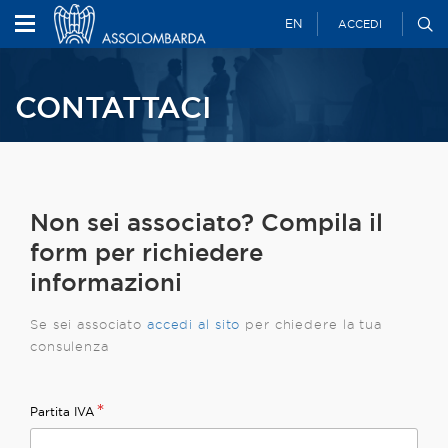
EN
ACCEDI
CONTATTACI
Non sei associato? Compila il
form per richiedere
informazioni
Se sei associato
accedi al
sito
per chiedere la tua
consulenza
*
Partita IVA