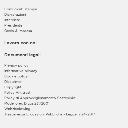
dei dati all’interno del CRM allo scopo di conservare i
dati stessi, di gestire le relazioni con gli interessati e di
Comunicati stampa
migliorare così il supporto e i servizi forniti alle
Dichiarazioni
imprese, anche sviluppando nuovi servizi sulla base
Interviste
delle esigenze individuate.
Presidente
Genio & Impresa
Inoltre, sia al fine di valorizzare la complementarietà
dei servizi offerti alle imprese da ciascun Contitolare,
sia al fine di semplificare l’esperienza degli utenti,
Lavora con noi
offrendo loro la possibilità di accedere agevolmente
alle informazioni e all’erogazione dei rispettivi servizi
Documenti legali
on line, i Contitolari trattano congiuntamente
all’interno del CRM la gestione della Sua utenza per
Privacy policy
l’accesso alle aree riservate dei loro rispettivi siti web.
Informativa privacy
In tal modo, Lei potrà accedere alle suddette aree
Cookie policy
riservate con la medesima utenza, previo
Disclaimer
completamento della procedura di registrazione sui
Copyright
rispettivi siti web. L’erogazione agli utenti registrati dei
Policy Antitrust
servizi on line sui siti web dei Contitolari è invece
Policy di Approvvigionamento Sostenibile
esclusa dalla contitolarità ed è gestita in autonomia da
Modello ex D.Lgs.231/2001
ciascuno dei due enti quale autonomo titolare del
Whistleblowing
trattamento.
Trasparenza Erogazioni Pubbliche - Legge n.124/2017
Il trattamento in contitolarità è basato sul legittimo
interesse dei Contitolari a razionalizzare le risorse e