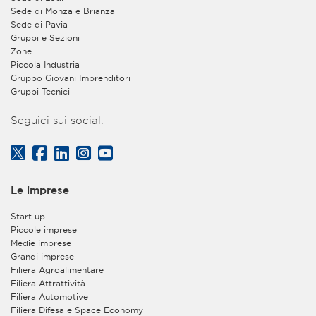
privacy@assolombarda.it
e
Sede di Monza e Brianza
privacy@assolombardaservizi.it
.
Sede di Pavia
Gruppi e Sezioni
2. Finalità e base giuridica del trattamento dei dati
Zone
personali
Piccola Industria
Gruppo Giovani Imprenditori
a)
L’Associazione tratterà i Suoi dati per quanto
Gruppi Tecnici
necessario a dare corso alla registrazione sul proprio
sito web e consentirLe di usufruire dei servizi forniti
Seguici sui social:
gratuitamente agli utenti registrati ma non
appartenenti all’organizzazione di aziende aderenti
all’Associazione. Tra tali servizi è ricompresa la facoltà
di iscrizione e partecipazione a convegni o eventi
gratuiti, organizzati dall’Associazione stessa - con
Le imprese
modalità tradizionali in presenza oppure in forma di
webinar on line – e aperti anche ai non associati. Base
Start up
giuridica del trattamento è l’esecuzione della Sua
Piccole imprese
richiesta di registrazione nonché, in caso di iscrizione
Medie imprese
ad un convegno o webinar tramite la Sua utenza
Grandi imprese
personale, l’esecuzione della Sua richiesta di iscrizione
Filiera Agroalimentare
al suddetto convegno, seminario o evento e la
Filiera Attrattività
gestione della Sua partecipazione ad esso. Il
Filiera Automotive
conferimento di tali dati è facoltativo, ma, in
Filiera Difesa e Space Economy
mancanza, non sarà possibile eseguire la Sua richiesta