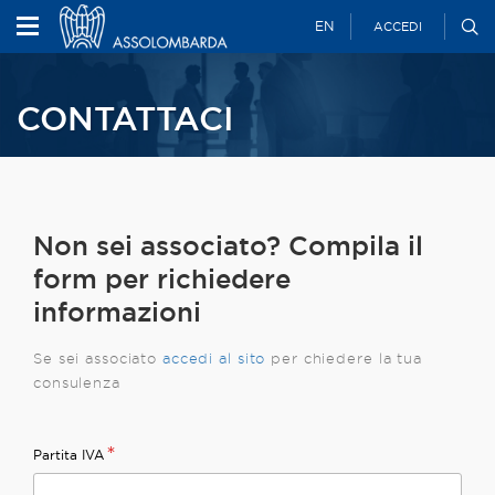
EN
ACCEDI
CONTATTACI
Non sei associato? Compila il
form per richiedere
informazioni
Se sei associato
accedi al
sito
per chiedere la tua
consulenza
*
Partita IVA