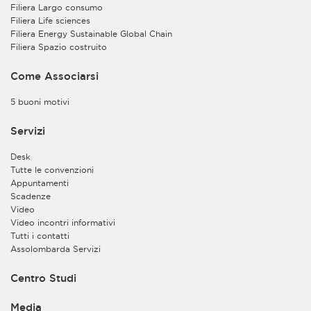
Filiera Largo consumo
di registrazione e/o di partecipazione al convegno,
Filiera Life sciences
seminario o evento medesimo.
Filiera Energy Sustainable Global Chain
Inoltre, sulla base del legittimo interesse del Titolare a
Filiera Spazio costruito
perseguire le finalità istituzionali dell’Associazione, i
dati personali e di contatto da Lei forniti potranno
Come Associarsi
essere trattati per finalità di esecuzione degli scopi
istituzionali previsti nello Statuto dell’Associazione (art.
5 buoni motivi
2), ivi compreso l’invio a mezzo e-mail di
comunicazioni a carattere informativo e divulgativo.
Servizi
Lei potrà interrompere in qualsiasi momento l’invio di
tale tipologia di comunicazioni contattando
Desk
l’Associazione all’indirizzo e-mail
Tutte le convenzioni
privacy@assolombarda.it
. Troverà inoltre le
Appuntamenti
informazioni necessarie per l’esercizio dei Suoi diritti
Scadenze
nel successivo paragrafo “Diritti degli interessati”.
Video
Video incontri informativi
Il Titolare potrà inoltre trattare i Suoi dati personali per
Tutti i contatti
finalità di tutela e difesa dei propri diritti.
Assolombarda Servizi
b)
Il Titolare del trattamento, congiuntamente al
Contitolare Assolombarda Servizi S.p.A. Società
Centro Studi
Benefit, potrà inoltre trattare i dati personali da Lei
forniti per finalità di organizzazione e consultazione
Media