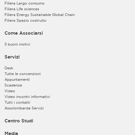
Filiera Largo consumo
di registrazione e/o di partecipazione al convegno,
Filiera Life sciences
seminario o evento medesimo.
Filiera Energy Sustainable Global Chain
Inoltre, sulla base del legittimo interesse del Titolare a
Filiera Spazio costruito
perseguire le finalità istituzionali dell’Associazione, i
dati personali e di contatto da Lei forniti potranno
Come Associarsi
essere trattati per finalità di esecuzione degli scopi
istituzionali previsti nello Statuto dell’Associazione (art.
5 buoni motivi
2), ivi compreso l’invio a mezzo e-mail di
comunicazioni a carattere informativo e divulgativo.
Servizi
Lei potrà interrompere in qualsiasi momento l’invio di
tale tipologia di comunicazioni contattando
Desk
l’Associazione all’indirizzo e-mail
Tutte le convenzioni
privacy@assolombarda.it
. Troverà inoltre le
Appuntamenti
informazioni necessarie per l’esercizio dei Suoi diritti
Scadenze
nel successivo paragrafo “Diritti degli interessati”.
Video
Video incontri informativi
Il Titolare potrà inoltre trattare i Suoi dati personali per
Tutti i contatti
finalità di tutela e difesa dei propri diritti.
Assolombarda Servizi
b)
Il Titolare del trattamento, congiuntamente al
Contitolare Assolombarda Servizi S.p.A. Società
Centro Studi
Benefit, potrà inoltre trattare i dati personali da Lei
forniti per finalità di organizzazione e consultazione
Media