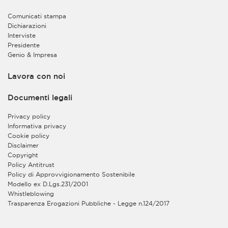
dei dati all’interno del CRM allo scopo di conservare i
dati stessi, di gestire le relazioni con gli interessati e di
Comunicati stampa
migliorare così il supporto e i servizi forniti alle
Dichiarazioni
imprese, anche sviluppando nuovi servizi sulla base
Interviste
delle esigenze individuate.
Presidente
Genio & Impresa
Inoltre, sia al fine di valorizzare la complementarietà
dei servizi offerti alle imprese da ciascun Contitolare,
sia al fine di semplificare l’esperienza degli utenti,
Lavora con noi
offrendo loro la possibilità di accedere agevolmente
alle informazioni e all’erogazione dei rispettivi servizi
Documenti legali
on line, i Contitolari trattano congiuntamente
all’interno del CRM la gestione della Sua utenza per
Privacy policy
l’accesso alle aree riservate dei loro rispettivi siti web.
Informativa privacy
In tal modo, Lei potrà accedere alle suddette aree
Cookie policy
riservate con la medesima utenza, previo
Disclaimer
completamento della procedura di registrazione sui
Copyright
rispettivi siti web. L’erogazione agli utenti registrati dei
Policy Antitrust
servizi on line sui siti web dei Contitolari è invece
Policy di Approvvigionamento Sostenibile
esclusa dalla contitolarità ed è gestita in autonomia da
Modello ex D.Lgs.231/2001
ciascuno dei due enti quale autonomo titolare del
Whistleblowing
trattamento.
Trasparenza Erogazioni Pubbliche - Legge n.124/2017
Il trattamento in contitolarità è basato sul legittimo
interesse dei Contitolari a razionalizzare le risorse e