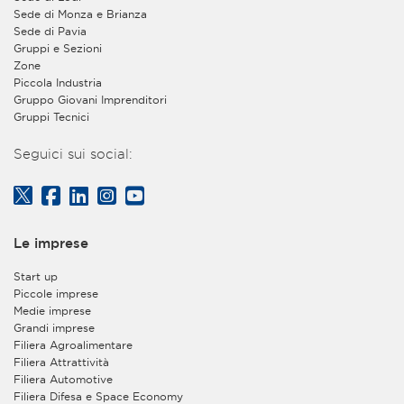
privacy@assolombarda.it
e
Sede di Monza e Brianza
privacy@assolombardaservizi.it
.
Sede di Pavia
Gruppi e Sezioni
2. Finalità e base giuridica del trattamento dei dati
Zone
personali
Piccola Industria
Gruppo Giovani Imprenditori
a)
L’Associazione tratterà i Suoi dati per quanto
Gruppi Tecnici
necessario a dare corso alla registrazione sul proprio
sito web e consentirLe di usufruire dei servizi forniti
Seguici sui social:
gratuitamente agli utenti registrati ma non
appartenenti all’organizzazione di aziende aderenti
all’Associazione. Tra tali servizi è ricompresa la facoltà
di iscrizione e partecipazione a convegni o eventi
gratuiti, organizzati dall’Associazione stessa - con
Le imprese
modalità tradizionali in presenza oppure in forma di
webinar on line – e aperti anche ai non associati. Base
Start up
giuridica del trattamento è l’esecuzione della Sua
Piccole imprese
richiesta di registrazione nonché, in caso di iscrizione
Medie imprese
ad un convegno o webinar tramite la Sua utenza
Grandi imprese
personale, l’esecuzione della Sua richiesta di iscrizione
Filiera Agroalimentare
al suddetto convegno, seminario o evento e la
Filiera Attrattività
gestione della Sua partecipazione ad esso. Il
Filiera Automotive
conferimento di tali dati è facoltativo, ma, in
Filiera Difesa e Space Economy
mancanza, non sarà possibile eseguire la Sua richiesta