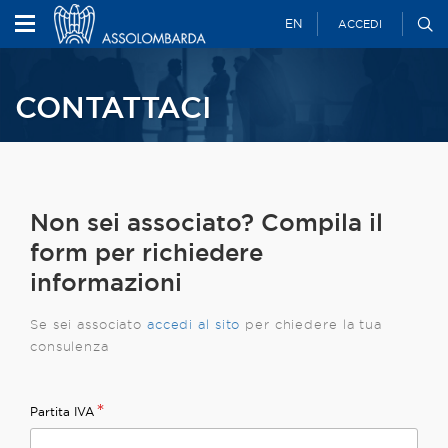
EN
ACCEDI
CONTATTACI
Non sei associato? Compila il
form per richiedere
informazioni
Se sei associato
accedi al
sito
per chiedere la tua
consulenza
*
Partita IVA