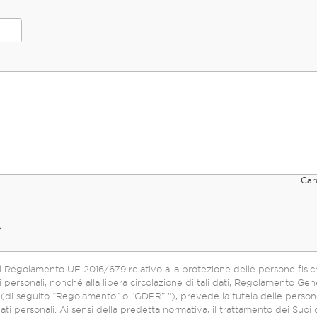
Car
Y
l Regolamento UE 2016/679 relativo alla protezione delle persone fisic
 personali, nonché alla libera circolazione di tali dati, Regolamento Gene
eguito “Regolamento” o “GDPR” "), prevede la tutela delle persone fisiche rispetto
ati personali. Ai sensi della predetta normativa, il trattamento dei Suoi 