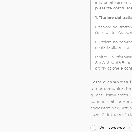
improntato ai princip
1. Titolare del tra
Il titolare del tra
(di seguito “Associaz
Il Titolare ha nomin
contattabile al segu
Inoltre, La informia
S.p.A. Società Benef
archiviazione e con
vengono inseriti i dati delle persone fisiche, referenti di aziende o enti (raccolti da entrambi gli enti nello
svolgimento delle ris
Letta e compresa l
condividono all’intern
per la comunicazion
siti web, in modo da
quest’ultima tratti 
Con riferimento ad a
commerciali, la vend
della presente info
soddisfazione, attraverso e-mail, c
con la società controlla
[par. 2, lettera c) 
l’Associazione e Assolombarda Servizi S.p.A. Società Benefit rivestono il ruolo di contitolari del trattamento
(di seguito, congiun
Do il consenso
contitolarità disciplinand