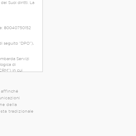
dei Suoi diritti. La
ale: 80040750152
di seguito “DPO”),
lombarda Servizi
logica di
 in cui
i due enti
rispettivi
 affinché
enza.
unicazioni
sivo paragrafo 2
one della
to congiuntamente
un accordo di