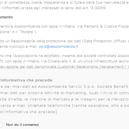
i di correttezza, liceità, trasparenza e di tutela della Sua riservatezza e 
presente costituisce l'informativa resa agli interessati ai sensi dell'Art. 13 GDPR.
ttamento
ttamento è Assolombarda con sede in Milano, Via Pantano 9, Codice Fisc
ione” o il “Titolare”).
ato un Responsabile della protezione dei dati (Data Protection Officer, 
ente indirizzo e-mail:
dpo@assolombarda.it
.
mo che l’Associazione ha adottato, insieme alla società controllata Asso
it, con sede in Milano, Via Chiaravalle n. 8, un’unica infrastruttura tecno
servazione dei dati denominata Customer Relationship Management (“CRM”)
pettive attività) e delle loro interazioni con gli enti medesimi. Inoltre, 
’informativa che precede
o del CRM anche la gestione delle utenze per l’accesso alle aree riservate dei 
e dei miei dati ad Assolombarda Servizi S.p.A. Società Benefit
 consentire agli utenti di accedere a tali aree riservate con un’unica ut
i miei dati per proprie attività di marketing, quali l’invio di com
lcuni trattamenti all’interno del CRM, indicati alla lettera b) del succes
ita diretta, le ricerche di mercato e le indagini per la rilevazi
rmativa, l’Associazione determina quindi finalità e mezzi del trattamen
hiamate telefoniche tramite operatore, sms e posta tradizionale
ta Assolombarda Servizi S.p.A. Società Benefit Pertanto, per tali trattamenti,
dell’informativa che precede]
tamente “Contitolari”) e, ai sensi dell’art. 26 GDPR, hanno sottoscritto 
Non do il consenso
o le rispettive responsabilità in merito all’osservanza degli obblighi derivanti dal