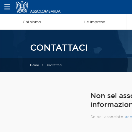
Chi siamo
Le imprese
CONTATTACI
Home
Contattaci
Non sei ass
informazion
Se sei associato
acc