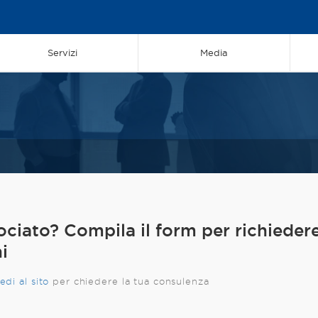
Servizi
Media
ociato? Compila il form per richieder
i
edi al
sito
per chiedere la tua consulenza