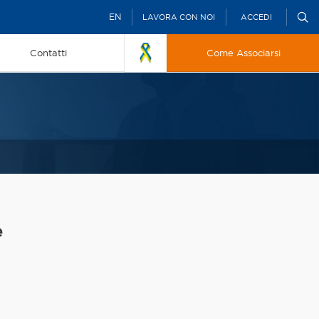
EN
LAVORA CON NOI
ACCEDI
Contatti
Come Associarsi
e